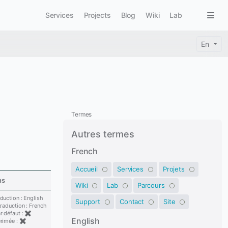
Main navigation
Togg
Services
Projects
Blog
Wiki
Lab
En
Termes
Autres termes
French
Accueil
Services
Projets
ns
Wiki
Lab
Parcours
duction : English
Support
Contact
Site
traduction : French
r défaut : ✖
English
érimée : ✖