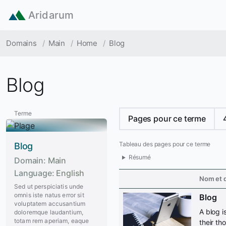
Skip to main content
Aridarum
Breadcrumb
Domains
Main
Home
Blog
Blog
Terme
Pages pour ce terme
Tableau des pages pour ce terme
Blog
Résumé
Domain
Main
Language
English
Nom et d
Sed ut perspiciatis unde
omnis iste natus error sit
Blog
voluptatem accusantium
A blog i
doloremque laudantium,
totam rem aperiam, eaque
their th