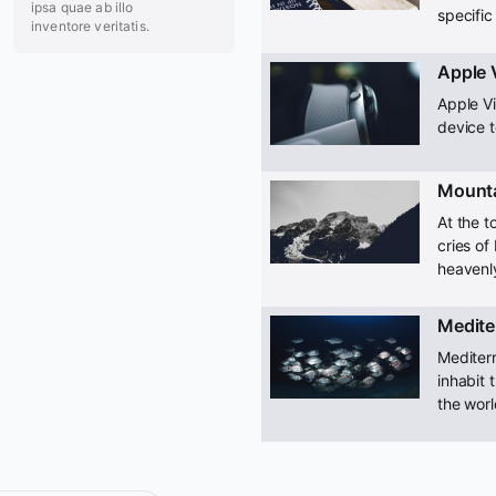
ipsa quae ab illo
specific
inventore veritatis.
Apple 
Apple Vi
device 
Mount
At the t
cries of
heavenly
Medite
Mediterr
inhabit 
the worl