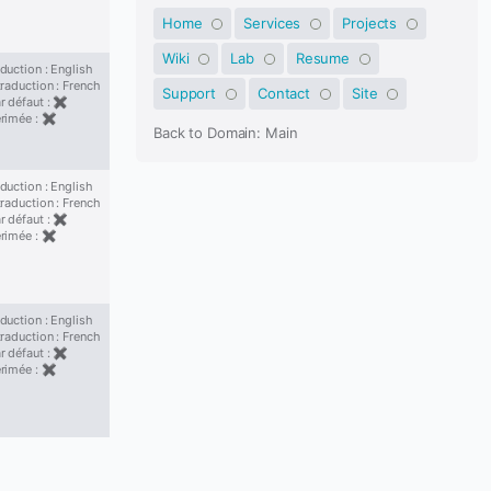
Home
Services
Projects
Wiki
Lab
Resume
duction : English
traduction : French
Support
Contact
Site
r défaut : ✖
érimée : ✖
Back to Domain: Main
duction : English
traduction : French
r défaut : ✖
érimée : ✖
duction : English
traduction : French
r défaut : ✖
érimée : ✖