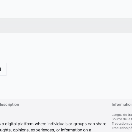
4
escription
Informatio
Langue de tra
Source de la 
s a digital platform where individuals or groups can share
Traduction pa
Traduction p
oughts, opinions, experiences, or information on a