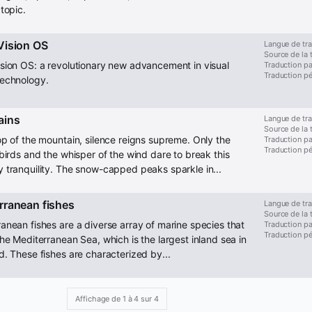
 topic.
Vision OS
Langue de tra
Source de la 
sion OS: a revolutionary new advancement in visual
Traduction pa
Traduction p
technology.
ains
Langue de tra
Source de la 
op of the mountain, silence reigns supreme. Only the
Traduction pa
Traduction p
 birds and the whisper of the wind dare to break this
 tranquility. The snow-capped peaks sparkle in...
rranean fishes
Langue de tra
Source de la 
anean fishes are a diverse array of marine species that
Traduction pa
Traduction p
the Mediterranean Sea, which is the largest inland sea in
d. These fishes are characterized by...
Affichage de 1 à 4 sur 4