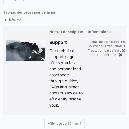
Tableau des pages pour ce terme
Résumé
Nom et description
Informations
Support
Langue de traduction : Engl
Source de la traduction : Fr
Our technical
Traduction par défaut : ✖
Traduction périmée : ✖
support page
offers you fast
and personalized
assistance
through guides,
FAQs and direct
contact service to
efficiently resolve
your...
Affichage de 1 à 1 sur 1