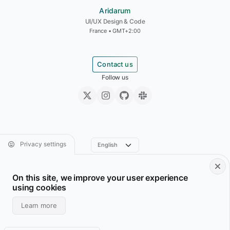
Aridarum
UI/UX Design & Code
France • GMT+2:00
Contact us
Follow us
Privacy settings
On this site, we improve your user experience
Footer • Navigation principale
Footer • Navigation sec
Services
Resume
using cookies
Projects
Archive
Learn more
Blog
Domains
Wiki
Support