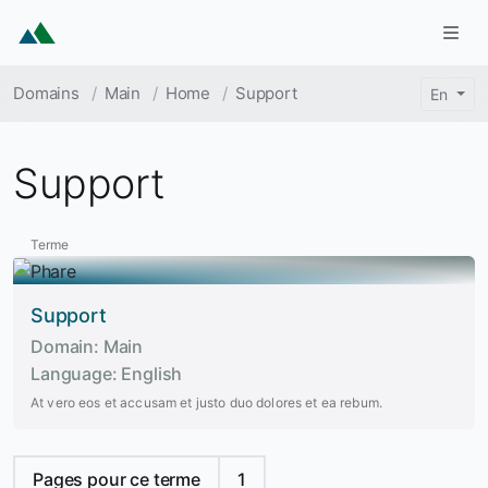
Skip to main content
Togg
Breadcrumb
Domains
Main
Home
Support
En
Support
Terme
Support
Domain
Main
Language
English
At vero eos et accusam et justo duo dolores et ea rebum.
Pages pour ce terme
1