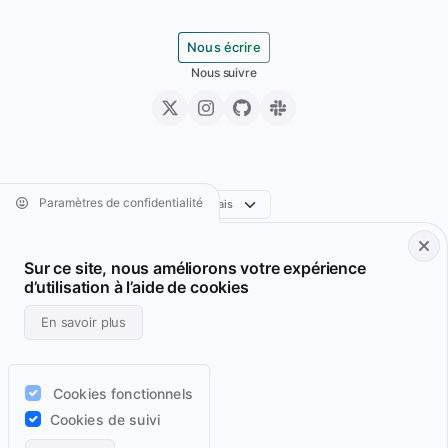
Nous écrire
Nous suivre
Paramètres de confidentialité
Sur ce site, nous améliorons votre expérience
Footer • Navigation principale
Footer • Navigation sec
Services
Parcours
d’utilisation à l’aide de cookies
Projets
Archive
En savoir plus
Blog
Domaines
Wiki
Support
Cookies fonctionnels
Lab
Flux RSS
Cookies de suivi
Contact