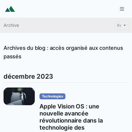
Aller au contenu principal
Togg
Fil d'Ariane
Archive
Fr
Archive
Archives du blog : accès organisé aux contenus
passés
décembre 2023
Technologies
Apple Vision OS : une
nouvelle avancée
révolutionnaire dans la
technologie des