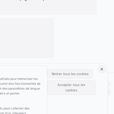
Retirer tous les cookies
utilisés pour mémoriser les
Footer • Navigation principale
Footer • Navigation secondaire
fournir des fonctionnalités de
Light
Auto
Dark
Accepter tous les
Services
Parcours
on des paramètres de langue
Retour
cookies
Projets
Archive
dans un panier.
Blog
Domaines
Retirer le consentement
sés pour collecter des
Wiki
Support
gne d'un utilisateur,