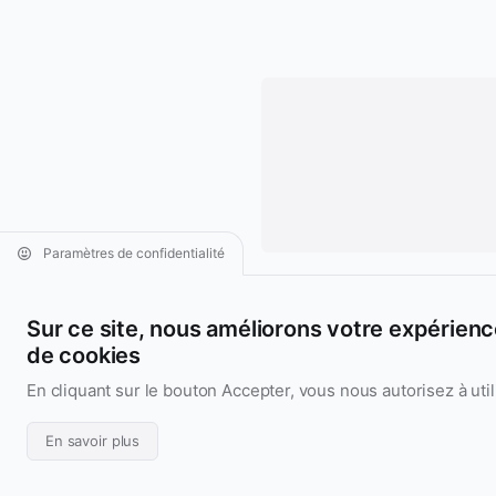
Paramètres de confidentialité
Sur ce site, nous améliorons votre expérience 
de cookies
Aridarum
Nous écrire
En cliquant sur le bouton Accepter, vous nous autorisez à util
Nous suivre
Aridarum
En savoir plus
Design & Code UI/UX
France • GMT+2:00