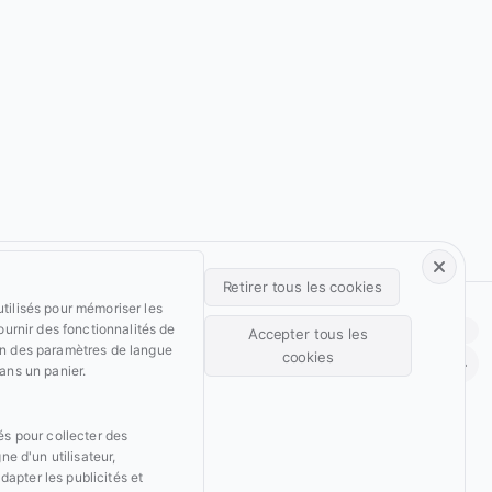
Retirer tous les cookies
utilisés pour mémoriser les
Footer • Navigation principale
Footer • Navigation secondaire
fournir des fonctionnalités de
Light
Auto
Dark
Accepter tous les
Services
Parcours
on des paramètres de langue
Retour
cookies
Projets
Archive
dans un panier.
Blog
Domaines
Retirer le consentement
sés pour collecter des
Wiki
Support
gne d'un utilisateur,
Lab
Flux RSS
apter les publicités et