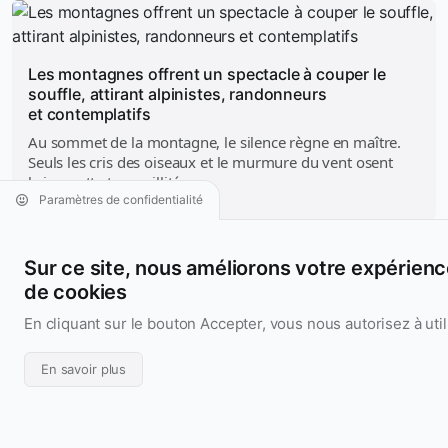
Les montagnes offrent un spectacle à couper le
souffle, attirant alpinistes, randonneurs
et contemplatifs
Au sommet de la montagne, le silence règne en maître.
Seuls les cris des oiseaux et le murmure du vent osent
briser cette tranquillité...
Paramètres de confidentialité
Sur ce site, nous améliorons votre expérience 
de cookies
Aridarum
Nous écrire
En cliquant sur le bouton Accepter, vous nous autorisez à util
Nous suivre
Aridarum
En savoir plus
Design & Code UI/UX
France • GMT+2:00